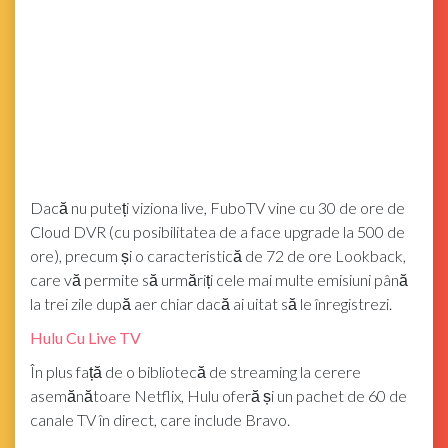
Dacă nu puteți viziona live, FuboTV vine cu 30 de ore de
Cloud DVR (cu posibilitatea de a face upgrade la 500 de
ore), precum și o caracteristică de 72 de ore Lookback,
care vă permite să urmăriți cele mai multe emisiuni până
la trei zile după aer chiar dacă ai uitat să le înregistrezi.
Hulu Cu Live TV
În plus față de o bibliotecă de streaming la cerere
asemănătoare Netflix, Hulu oferă și un pachet de 60 de
canale TV în direct, care include Bravo.