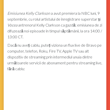
Emisiunea Kelly Clarkson
a avut premiera la NBC luni, 9
septembrie, cu rolul artistului de înregistrare superstar și
Vocea
antrenorul Kelly Clarkson ca gazdă; emisiunea de zi
difuzează noi episoade în timpul săptămânii, la ora 14:00 /
13:00 CT.
Dacă nu aveți cablu, puteți viziona un flux live de Bravo pe
computer, telefon, Roku, Fire TV, Apple TV sau alt
dispozitiv de streaming prin intermediul unuia dintre
următoarele servicii de abonament pentru streaming live,
fără cablu: